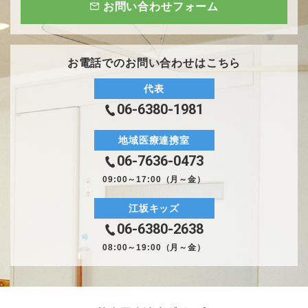
いる個人情報を訂正、更新または削除致します。
お問い合わせフォーム
個人情報の開示
情報提供者の承諾を得ることなく、第三者にその個人情報を
提供および開示等は行ないません。
また、第三者に個人情報の処理業務を委託する場合は、個人
お電話でのお問い合わせはこちら
情報の漏洩や再提供等を行なわないよう契約書で義務づける
とともに厳正な管理を行ないます。
代表
06-6380-1981
セキュリティ対策
患者さまの個人情報については厳重なセキュリティ対策を実
行するとともに、システムの継続的見直し、情報の紛失、不
地域医療連携室
正アクセス、誤用および改変等の防止に努めます。
06-7636-0473
法令遵守および管理体制の継続的改善
09:00～17:00（月～金）
当院が保有する個人情報に関して適用される法令・規範を遵
守するとともに、上記の各項を適宜見直し、改善していきま
す。
江坂キッズ
06-6380-2638
08:00～19:00（月～金）