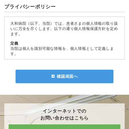
プライバシーポリシー
大和病院（以下、当院）では、患者さまの個人情報の取り扱
いに万全を尽くします。以下の通り個人情報保護方針を定め
ます。
定義
当院は個人を識別可能な情報を、個人情報として定義しま
す。
管理体制
個人情報管理のため、個人情報保護管理者を任命し、管理に
必要な組織体制を整備します。また相談窓口及び内部監査の
確認画面へ
責任者をそれぞれ任命し、管理の透明性に努めます。
情報の収集目的、利用範囲および削除・訂正
個人情報を収集する場合は、その収集目的、利用方法および
相談窓口を明確にした上で、必要な範囲のみ個人情報を収集
させていただきます。
また、利用にあたっては収集に際し同意を得た範囲内のみ使
インターネットでの
用し目的外の利用は致しません。
お問い合わせはこちら
さらに住所変更等の個人情報が変わる場合、あるいは個人情
報の削除等を希望される場合には、合理的範囲で提供されて