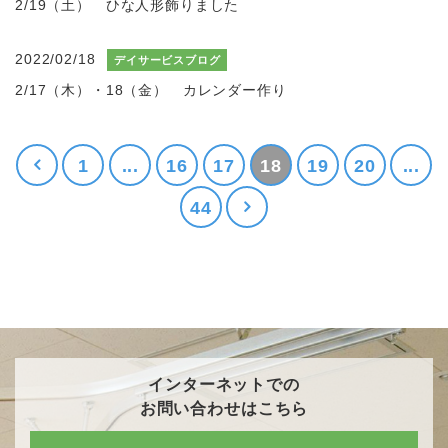
2/19（土） ひな人形飾りました
2022/02/18
デイサービスブログ
2/17（木）・18（金） カレンダー作り
1
...
16
17
18
19
20
...
44
インターネットでの
お問い合わせはこちら